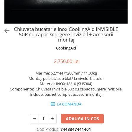
Aspiratoare verticale
Apiratoare cu sac
Aspiratoare fara sac
Ingrijirea rufelor si a vaselor
Chiuveta bucatarie inox CookingAid INVISIBLE
50R cu capac scurgere invizibil + accesorii
Masini de spalat vase
montaj
Masini de spalat rufe
CookingAid
Masini de spalat rufe cu uscator
Uscatoare de rufe
2.750,00 Lei
Marime: 627*447*200mm / 11.00kg
Montaj: pe blat/ sub blat/ la nivelul blatului
Material: INOX 18/10 (SUS304)
Componente: Chiuveta Invisible 50R cu capac scurgere invizibila.
Include: pachet complet accesorii montaj.
LA COMANDA
ADAUGA IN COS
Cod Produs:
7448347441401