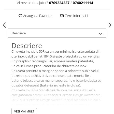
Ai nevoie de ajutor?
0769224337
/
0740211114
Adauga la Favorite
Cere informatii
Descriere
Descriere
Chiuveta Invisible 50R cu un aer minimalist, este sudata din
otel inoxidabil periat 18/10 si este proiectata cu un ventil si
un preaplin dreptunghiular, ambele modele patentate,
unice in lumea producatorilor de chiuvete de inox.
Chiuveta prezinta o margine speciala coborata sub nivelul
buzei de sus a chiuvetei, pe care se poate monta fie o
baterie telescopica cu maner separat, fie o baterie clasica cu
dozator detergent
(bateria nu este inclusa).
Chiuveta Invisible 50R alaturi de sora mai mica 40R, este
castigatoarea premiului special “German Design Award” din
2017, si a “German Design Award” Special Mention din 2015,
o competitie mondiala in care intra si sunt premiate
produse care exceleaza prin inovatie si care contribuie direct
VEZI MAI MULT