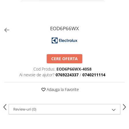
Aspiratoare verticale
Apiratoare cu sac
Aspiratoare fara sac
Ingrijirea rufelor si a vaselor
EOD6P66WX
Masini de spalat vase
Masini de spalat rufe
Masini de spalat rufe cu uscator
Uscatoare de rufe
CERE OFERTA
Cod Produs:
EOD6P66WX-4058
Ai nevoie de ajutor?
0769224337
/
0740211114
Adauga la Favorite
Review-uri
(0)