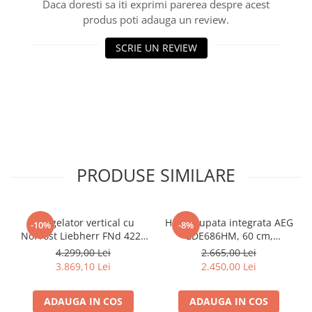
Daca doresti sa iti exprimi parerea despre acest
produs poti adauga un review.
SCRIE UN REVIEW
PRODUSE SIMILARE
Congelator vertical cu
Hota grupata integrata AEG
-10%
-8%
NoFrost Liebherr FNd 4224
GDE686HM, 60 cm,
Plus, NoFrost
Conectivitate plita, 1 motor,
4.299,00 Lei
2.665,00 Lei
3 viteze + intensiv, 1 filtru
3.869,10 Lei
2.450,00 Lei
de aluminiu lavabil, Putere
de absorbtie - 750 mc/h,
ADAUGA IN COS
ADAUGA IN COS
Control electronic, Argintiu